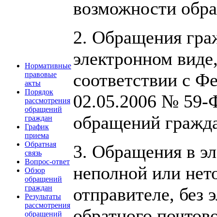
возможности обра
2. Обращения гра
электронном виде
Нормативные
соответствии с Ф
правовые
акты
Порядок
02.05.2006 № 59-
рассмотрения
обращений
обращений гражда
граждан
График
приема
Обратная
3. Обращения в э
связь
Вопрос-ответ
неполной или нет
Обзор
обращений
граждан
отправителе, без 
Результаты
рассмотрения
обратного почтов
обращений