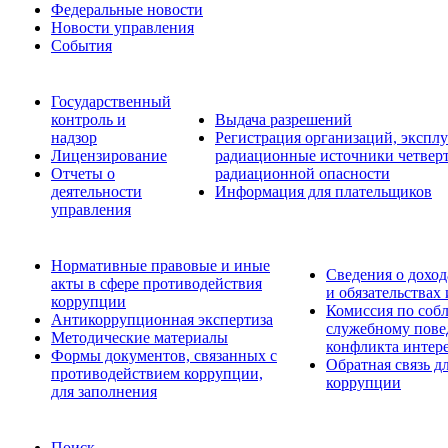
Федеральные новости
Новости управления
События
Государственный
контроль и
Выдача разрешений
надзор
Регистрация организаций, эксп
Лицензирование
радиационные источники четверт
Отчеты о
радиационной опасности
деятельности
Информация для плательщиков
управления
Нормативные правовые и иные
Сведения о доход
акты в сфере противодействия
и обязательствах
коррупции
Комиссия по соб
Антикоррупционная экспертиза
служебному пове
Методические материалы
конфликта интер
Формы документов, связанных с
Обратная связь д
противодействием коррупции,
коррупции
для заполнения
Поиск